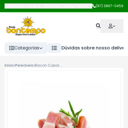
Bontempo Cohab 6
-
Rua Dom Tomaz
,
Petrolina
-
(87) 3867-0459
PE
Categorias
Dúvidas sobre nosso deliver
Início
Perecíveis
Bacon Cubos Kg-Bacon-Importado