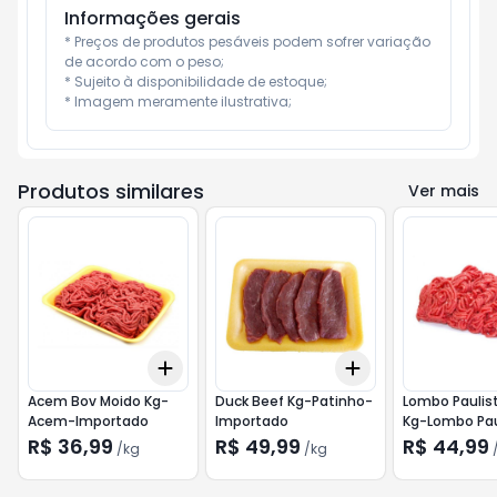
Informações gerais
* Preços de produtos pesáveis podem sofrer variação 
de acordo com o peso;

* Sujeito à disponibilidade de estoque;

* Imagem meramente ilustrativa;
Produtos similares
Ver mais
Add
Add
+
0.9
kg
+
1.5
kg
+
0.9
kg
+
1.5
kg
Acem Bov Moido Kg-
Duck Beef Kg-Patinho-
Lombo Paulis
Acem-Importado
Importado
Kg-Lombo Pau
Importado
R$ 36,99
R$ 49,99
R$ 44,99
/
kg
/
kg