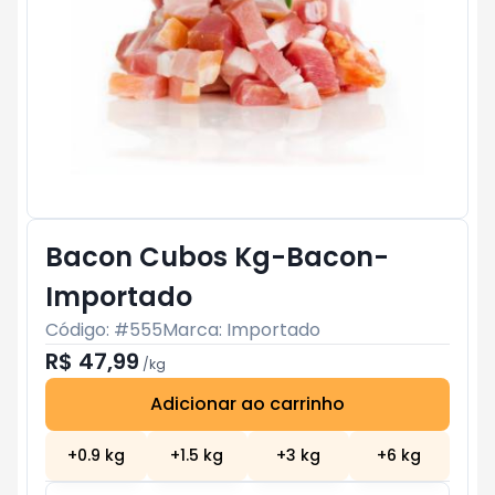
Bacon Cubos Kg-Bacon-
Importado
Código: #
555
Marca:
Importado
R$ 47,99
/
kg
Adicionar ao carrinho
Subtotal:
R$ 0
+
0.9
kg
+
1.5
kg
+
3
kg
+
6
kg