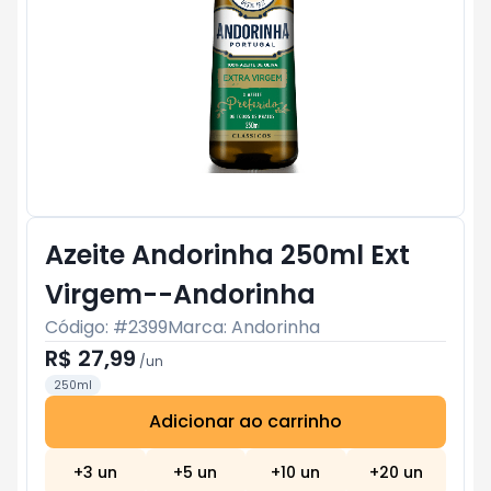
Azeite Andorinha 250ml Ext
Virgem--Andorinha
Código: #
2399
Marca:
Andorinha
R$ 27,99
/
un
250ml
Adicionar ao carrinho
Subtotal:
R$ 0
+
3
un
+
5
un
+
10
un
+
20
un