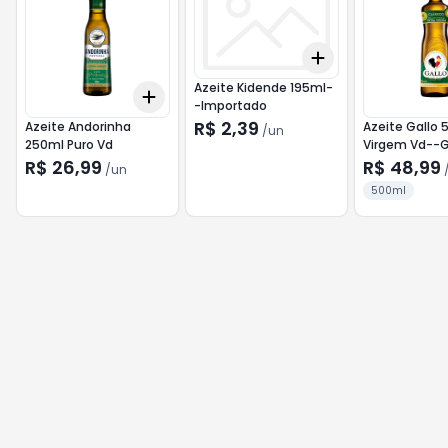
Add
+
3
+
5
+
10
Azeite Kidende 195ml-
Add
+
3
+
5
+
10
-Importado
R$ 2,39
Azeite Andorinha
Azeite Gallo 
/
un
250ml Puro Vd
Virgem Vd--G
R$ 26,99
R$ 48,99
/
un
500ml