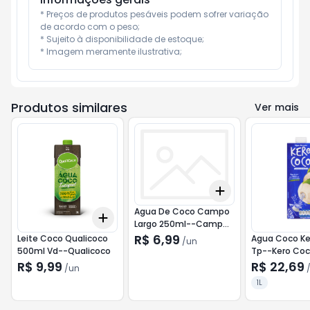
* Preços de produtos pesáveis podem sofrer variação 
de acordo com o peso;

* Sujeito à disponibilidade de estoque;

* Imagem meramente ilustrativa;
Produtos similares
Ver mais
Add
+
3
+
5
+
10
Agua De Coco Campo
Add
+
3
+
5
+
10
Largo 250ml--Campo
Largo
R$ 6,99
Leite Coco Qualicoco
Agua Coco Ker
/
un
500ml Vd--Qualicoco
Tp--Kero Co
R$ 9,99
R$ 22,69
/
un
1L