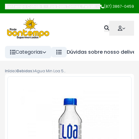
Bontempo Cohab 6
-
Rua Dom Tomaz
,
Petrolina
-
(87) 3867-0459
PE
Categorias
Dúvidas sobre nosso deliver
Início
Bebidas
Agua Min Loa 500ml S/Gas