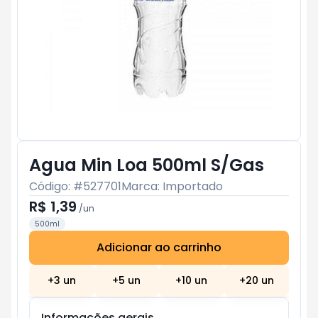
Agua Min Loa 500ml S/Gas
Código: #
527701
Marca:
Importado
R$ 1,39
/
un
500ml
Adicionar ao carrinho
Subtotal:
R$ 0
+
3
un
+
5
un
+
10
un
+
20
un
Informações gerais