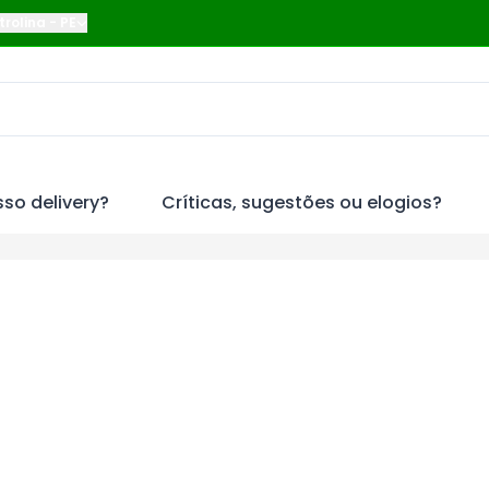
trolina
-
PE
so delivery?
Críticas, sugestões ou elogios?