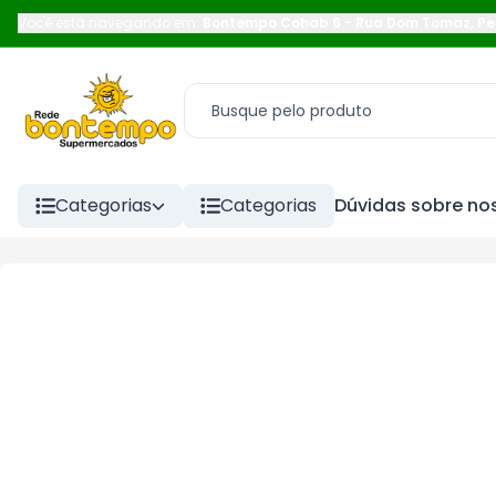
Você está navegando em:
Bontempo Cohab 6
-
Rua Dom Tomaz
,
Pe
Categorias
Categorias
Dúvidas sobre nos