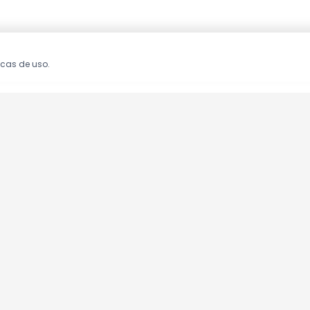
icas de uso.
oções!
clusivas.