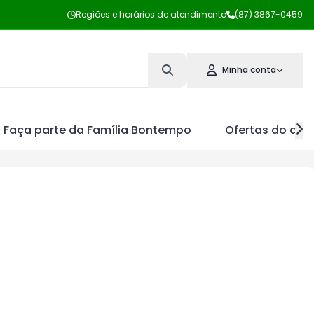
Regiões e horários de atendimento
(87) 3867-0459
Minha conta
Faça parte da Família Bontempo
Ofertas do dia