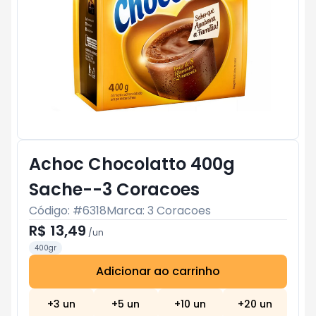
Achoc Chocolatto 400g
Sache--3 Coracoes
Código: #
6318
Marca:
3 Coracoes
R$ 13,49
/
un
400gr
Adicionar ao carrinho
Subtotal:
R$ 0
+
3
un
+
5
un
+
10
un
+
20
un