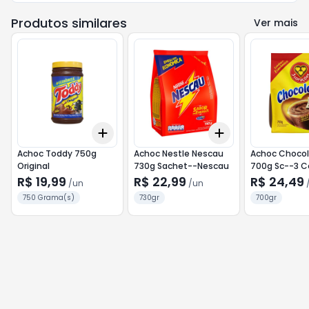
Produtos similares
Ver mais
Add
Add
+
3
+
5
+
10
+
3
+
5
+
10
Achoc Toddy 750g
Achoc Nestle Nescau
Achoc Chocol
Original
730g Sachet--Nescau
700g Sc--3 C
R$ 19,99
R$ 22,99
R$ 24,49
/
un
/
un
750 Grama(s)
730gr
700gr