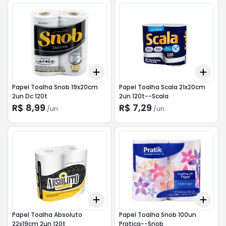
Add
Add
+
3
+
5
+
10
+
3
Papel Toalha Snob 19x20cm
Papel Toalha Scala 21x20cm
2un Dc 120t
2un 120t--Scala
R$ 8,99
R$ 7,29
/
un
/
un
Add
Add
+
3
+
5
+
10
+
3
Papel Toalha Absoluto
Papel Toalha Snob 100un
22x19cm 2un 120t
Pratica--Snob