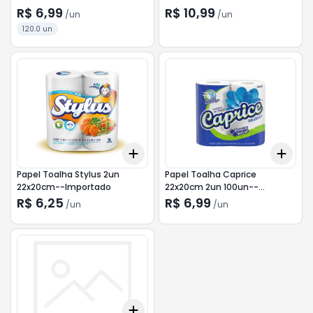
R$ 6,99
R$ 10,99
/
un
/
un
120.0 un
Add
Add
+
3
+
5
+
10
+
3
Papel Toalha Stylus 2un
Papel Toalha Caprice
22x20cm--Importado
22x20cm 2un 100un--
Importado
R$ 6,25
R$ 6,99
/
un
/
un
Add
+
3
+
5
+
10