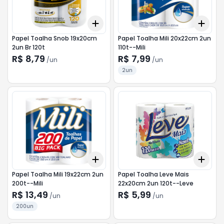
Add
Add
+
3
+
5
+
10
+
3
Papel Toalha Snob 19x20cm
Papel Toalha Mili 20x22cm 2un
2un Br 120t
110t--Mili
R$ 8,79
R$ 7,99
/
un
/
un
2un
Add
Add
+
3
+
5
+
10
+
3
Papel Toalha Mili 19x22cm 2un
Papel Toalha Leve Mais
200t--Mili
22x20cm 2un 120t--Leve
R$ 13,49
R$ 5,99
/
un
/
un
200un