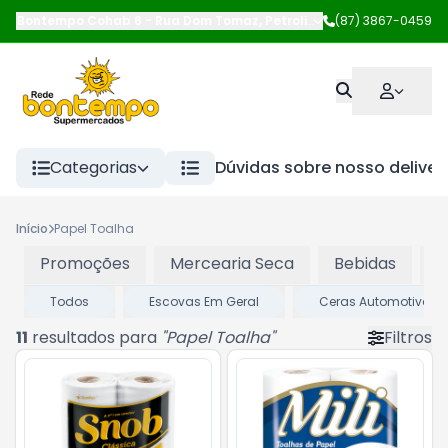
Bontempo Cohab 6
-
Rua Dom Tomaz
,
Petrolina
-
(87) 3867-0459
PE
Categorias
Dúvidas sobre nosso deliver
Início
Papel Toalha
Promoções
Mercearia Seca
Bebidas
P
Todos
Escovas Em Geral
Ceras Automotivas
11
resultados para
"
Papel Toalha
"
Filtros