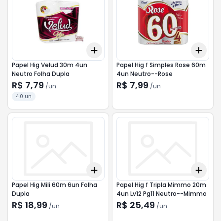
Add
Add
+
3
+
5
+
10
+
3
Papel Hig Velud 30m 4un
Papel Hig f Simples Rose 60m
Neutro Folha Dupla
4un Neutro--Rose
R$ 7,79
R$ 7,99
/
un
/
un
4.0 un
Add
Add
+
3
+
5
+
10
+
3
Papel Hig Mili 60m 6un Folha
Papel Hig f Tripla Mimmo 20m
Dupla
4un Lv12 Pg11 Neutro--Mimmo
R$ 18,99
R$ 25,49
/
un
/
un