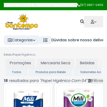
Bontempo Cohab 6
-
Rua Dom Tomaz
,
Petrolina
-
(87) 3867-0459
PE
Categorias
Dúvidas sobre nosso deliver
Início
Papel Higiênico Com 04
Promoções
Mercearia Seca
Bebidas
P
Todos
Produtos para Bebês
Sabonetes Acima
18
resultados para
"
Papel Higiênico Com 04
"
Filtros