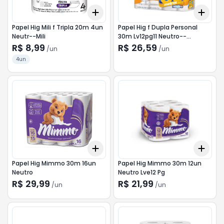
Add
Add
+
3
+
5
+
10
+
3
Papel Hig Mili f Tripla 20m 4un
Papel Hig f Dupla Personal
Neutr--Mili
30m Lv12pg11 Neutro--
Personal
R$ 8,99
R$ 26,59
/
un
/
un
4un
Add
Add
+
3
+
5
+
10
+
3
Papel Hig Mimmo 30m 16un
Papel Hig Mimmo 30m 12un
Neutro
Neutro Lve12 Pg
R$ 29,99
R$ 21,99
/
un
/
un