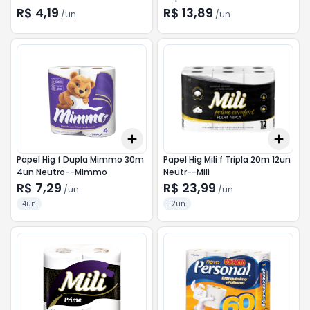
R$ 4,19
R$ 13,89
/
un
/
un
Add
Add
+
3
+
5
+
10
+
3
Papel Hig f Dupla Mimmo 30m
Papel Hig Mili f Tripla 20m 12un
4un Neutro--Mimmo
Neutr--Mili
R$ 7,29
R$ 23,99
/
un
/
un
4un
12un