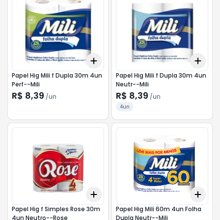
Add
Add
+
3
+
5
+
10
+
3
Papel Hig Mili f Dupla 30m 4un
Papel Hig Mili f Dupla 30m 4un
Perf--Mili
Neutr--Mili
R$ 8,39
R$ 8,39
/
un
/
un
4un
Add
Add
+
3
+
5
+
10
+
3
Papel Hig f Simples Rose 30m
Papel Hig Mili 60m 4un Folha
4un Neutro--Rose
Dupla Neutr--Mili