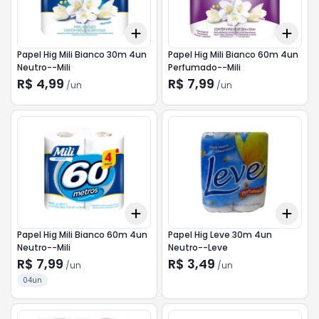
Add
Add
+
3
+
5
+
10
+
3
Papel Hig Mili Bianco 30m 4un
Papel Hig Mili Bianco 60m 4un
Neutro--Mili
Perfumado--Mili
R$ 4,99
R$ 7,99
/
un
/
un
Add
Add
+
3
+
5
+
10
+
3
Papel Hig Mili Bianco 60m 4un
Papel Hig Leve 30m 4un
Neutro--Mili
Neutro--Leve
R$ 7,99
R$ 3,49
/
un
/
un
04un