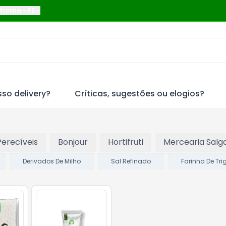
trolina
-
PE
so delivery?
Críticas, sugestões ou elogios?
Perecíveis
Bonjour
Hortifruti
Mercearia Salg
Derivados De Milho
Sal Refinado
Farinha De Tri