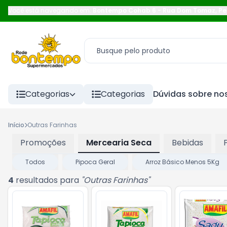
Você está navegando em:
Bontempo Cohab 6
-
Rua Dom Tomaz
,
Pe
Categorias
Categorias
Dúvidas sobre nos
Início
Outras Farinhas
Promoções
Mercearia Seca
Bebidas
Todos
Pipoca Geral
Arroz Básico Menos 5Kg
4
resultados para
"
Outras Farinhas
"