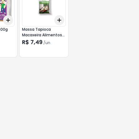
Add
Add
+
3
+
5
+
10
+
3
+
5
+
10
500g
Massa Tapioca
Macaxeira Alimentos
1kg--Macaxeira
R$ 7,49
/
un
Alimentos