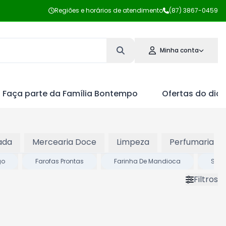
Regiões e horários de atendimento
(87) 3867-0459
Minha conta
Faça parte da Família Bontempo
Ofertas do dia
ada
Mercearia Doce
Limpeza
Perfumaria
go
Farofas Prontas
Farinha De Mandioca
Sal 
Filtros