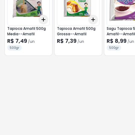
Add
Add
+
3
+
5
+
10
+
3
+
5
+
10
Tapioca Amafil 500g
Tapioca Amafil 500g
Sagu Tapioca 
Media--Amafil
Grossa--Amafil
Amafil--Amafil
R$ 7,49
R$ 7,39
R$ 8,99
/
un
/
un
/
un
500gr
500gr