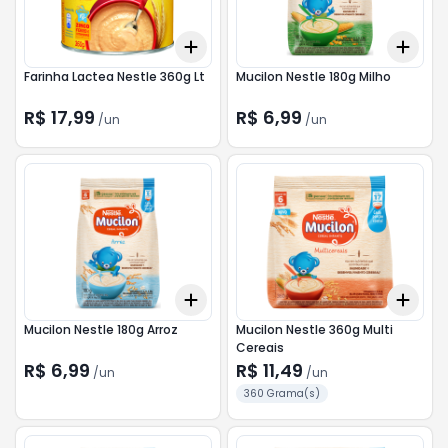
Add
Add
+
3
+
5
+
10
+
3
Farinha Lactea Nestle 360g Lt
Mucilon Nestle 180g Milho
R$ 17,99
R$ 6,99
/
un
/
un
Add
Add
+
3
+
5
+
10
+
3
Mucilon Nestle 180g Arroz
Mucilon Nestle 360g Multi
Cereais
R$ 6,99
R$ 11,49
/
un
/
un
360 Grama(s)