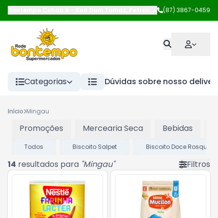
Bontempo Cohab 6
-
Rua Dom Tomaz
,
Petrolina
-
(87) 3867-0459
PE
Categorias
Dúvidas sobre nosso deliver
Início
Mingau
Promoções
Mercearia Seca
Bebidas
P
Todos
Biscoito Salpet
Biscoito Doce Rosquinh
14
resultados para
"
Mingau
"
Filtros