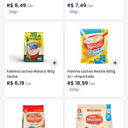
R$ 8,49
R$ 7,49
/
un
/
un
210gr
210gr
Add
Add
+
3
+
5
+
10
+
3
Farinha Lactea Marata 180g
Farinha Lactea Nestle 600g
Sache
Sc--Importado
R$ 6,19
R$ 18,99
/
un
/
un
600gr