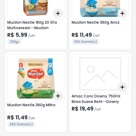
Add
Add
+
3
+
5
+
10
+
3
Mucilon Nestle 180g 20 Gts
Mucilon Nestle 360g Arroz
Multicereais--Mucilon
R$ 5,99
R$ 11,49
/
un
/
un
230gr
360 Grama(s)
Add
+
3
Add
Amac Conc Downy 750ml
+
3
+
5
+
10
Brisa Suave Refil--Downy
Mucilon Nestle 360g Milho
R$ 19,49
/
un
R$ 11,49
/
un
360 Grama(s)