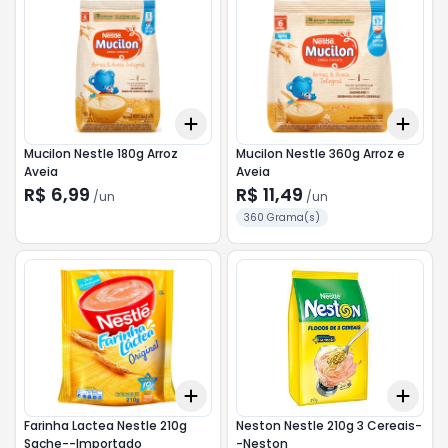
Add
Add
+
3
+
5
+
10
+
3
Mucilon Nestle 180g Arroz
Mucilon Nestle 360g Arroz e
Aveia
Aveia
R$ 6,99
R$ 11,49
/
un
/
un
360 Grama(s)
Add
Add
+
3
+
5
+
10
+
3
Farinha Lactea Nestle 210g
Neston Nestle 210g 3 Cereais-
Sache--Importado
-Neston