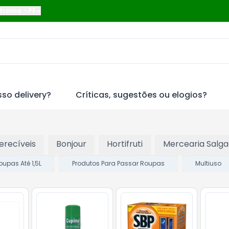
trolina
-
PE
so delivery?
Críticas, sugestões ou elogios?
erecíveis
Bonjour
Hortifruti
Mercearia Salg
upas Até 1,5L
Produtos Para Passar Roupas
Multiuso