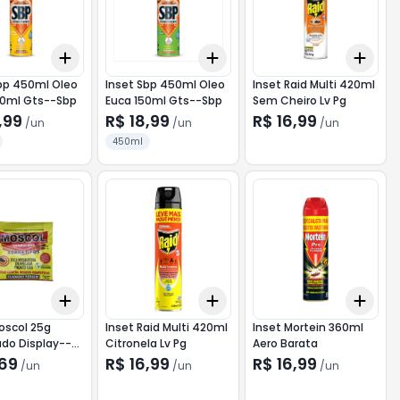
Add
Add
Add
10
+
3
+
5
+
10
+
3
+
5
+
10
+
3
bp 450ml Oleo
Inset Sbp 450ml Oleo
Inset Raid Multi 420ml
50ml Gts--Sbp
Euca 150ml Gts--Sbp
Sem Cheiro Lv Pg
,99
R$ 18,99
R$ 16,99
/
un
/
un
/
un
450ml
Add
Add
Add
10
+
3
+
5
+
10
+
3
+
5
+
10
+
3
oscol 25g
Inset Raid Multi 420ml
Inset Mortein 360ml
do Display--
Citronela Lv Pg
Aero Barata
ado
,69
R$ 16,99
R$ 16,99
/
un
/
un
/
un