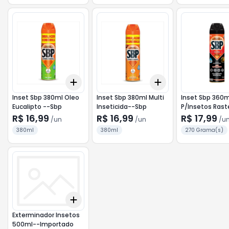
Add
Add
+
3
+
5
+
10
+
3
+
5
+
10
Inset Sbp 380ml Oleo
Inset Sbp 380ml Multi
Inset Sbp 360m
Eucalipto --Sbp
Inseticida--Sbp
P/Insetos Rast
Sbp
R$ 16,99
R$ 16,99
R$ 17,99
/
un
/
un
/
u
380ml
380ml
270 Grama(s)
Add
+
3
+
5
+
10
Exterminador Insetos
500ml--Importado