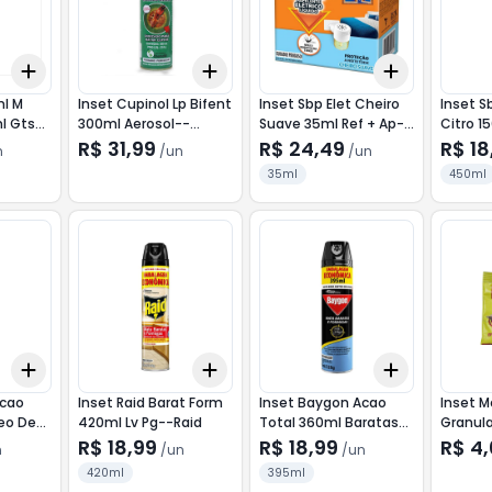
Add
Add
Add
+
3
+
5
+
10
+
3
+
5
+
10
+
3
+
5
+
ml M
Inset Cupinol Lp Bifent
Inset Sbp Elet Cheiro
Inset S
ml Gts--
300ml Aerosol--
Suave 35ml Ref + Ap--
Citro 1
Importado
Sbp
R$ 31,99
R$ 24,49
R$ 18
n
/
un
/
un
35ml
450ml
Add
Add
Add
+
3
+
5
+
10
+
3
+
5
+
10
+
3
+
5
+
Acao
Inset Raid Barat Form
Inset Baygon Acao
Inset M
eo De
420ml Lv Pg--Raid
Total 360ml Baratas
Granula
Formigas--Baygon
Import
R$ 18,99
R$ 18,99
R$ 4
n
/
un
/
un
420ml
395ml