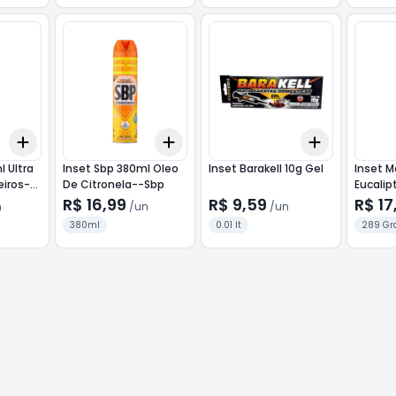
Add
Add
Add
+
3
+
5
+
10
+
3
+
5
+
10
+
3
+
5
+
l Ultra
Inset Sbp 380ml Oleo
Inset Barakell 10g Gel
Inset M
eiros--
De Citronela--Sbp
Eucalip
R$ 16,99
R$ 9,59
R$ 17
n
/
un
/
un
380ml
0.01 lt
289 Gr