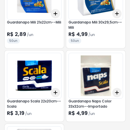
Add
Add
+
3
+
5
+
10
+
3
Guardanapo Mili 21x22cm--Mili
Guardanapo Mili 30x29,5cm--
Mili
R$ 2,89
R$ 4,99
/
un
/
un
50un
50un
Add
Add
+
3
+
5
+
10
+
3
Guardanapo Scala 22x20cm--
Guardanapo Naps Color
Scala
33x32cm--Importado
R$ 3,19
R$ 4,99
/
un
/
un