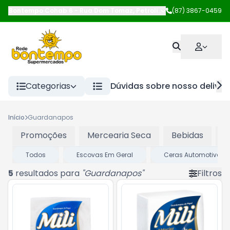
Bontempo Cohab 6
-
Rua Dom Tomaz
,
Petrolina
-
(87) 3867-0459
PE
Categorias
Dúvidas sobre nosso deliver
Início
Guardanapos
Promoções
Mercearia Seca
Bebidas
P
Todos
Escovas Em Geral
Ceras Automotivas
5
resultados para
"
Guardanapos
"
Filtros