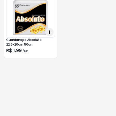
Add
+
3
+
5
+
10
Guardanapo Absoluto
22,5x20cm 50un
R$ 1,99
/
un