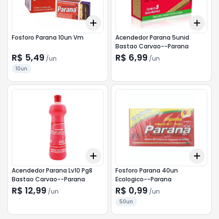
Add
Add
+
3
+
5
+
10
+
3
Fosforo Parana 10un Vm
Acendedor Parana 5unid
Bastao Carvao--Parana
R$ 5,49
R$ 6,99
/
un
/
un
10un
Add
Add
+
3
+
5
+
10
+
3
Acendedor Parana Lv10 Pg8
Fosforo Parana 40un
Bastao Carvao--Parana
Ecologico--Parana
R$ 12,99
R$ 0,99
/
un
/
un
50un