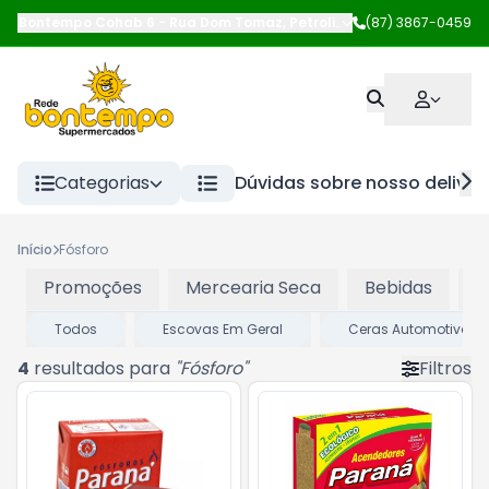
Bontempo Cohab 6
-
Rua Dom Tomaz
,
Petrolina
-
(87) 3867-0459
PE
Categorias
Dúvidas sobre nosso deliver
Início
Fósforo
Promoções
Mercearia Seca
Bebidas
P
Todos
Escovas Em Geral
Ceras Automotivas
4
resultados para
"
Fósforo
"
Filtros