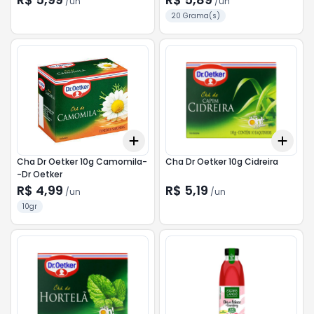
/
un
/
un
20 Grama(s)
Add
Add
+
3
+
5
+
10
+
3
Cha Dr Oetker 10g Camomila-
Cha Dr Oetker 10g Cidreira
-Dr Oetker
R$ 4,99
R$ 5,19
/
un
/
un
10gr