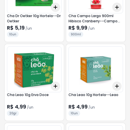
Add
Add
+
3
+
5
+
10
+
3
Cha Dr Oetker 10g Hortela--Dr
Cha Campo Largo 900ml
Oetker
Hibisco Cranberry--Campo
Largo
R$ 5,19
R$ 9,99
/
un
/
un
10un
900ml
Add
Add
+
3
+
5
+
10
+
3
Cha Leao 10g Erva Doce
Cha Leao 10g Hortela--Leao
R$ 4,99
R$ 4,99
/
un
/
un
20gr
10un