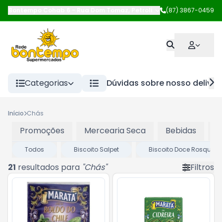
Bontempo Cohab 6
-
Rua Dom Tomaz
,
Petrolina
-
(87) 3867-0459
PE
Categorias
Dúvidas sobre nosso deliver
Início
Chás
Promoções
Mercearia Seca
Bebidas
P
Todos
Biscoito Salpet
Biscoito Doce Rosquinh
21
resultados para
"
Chás
"
Filtros