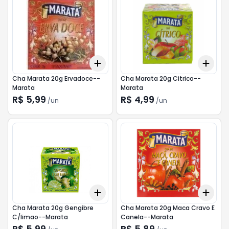
Add
Add
+
3
+
5
+
10
+
3
Cha Marata 20g Ervadoce--
Cha Marata 20g Citrico--
Marata
Marata
R$ 5,99
R$ 4,99
/
un
/
un
Add
Add
+
3
+
5
+
10
+
3
Cha Marata 20g Gengibre
Cha Marata 20g Maca Cravo E
C/limao--Marata
Canela--Marata
R$ 5,99
R$ 5,89