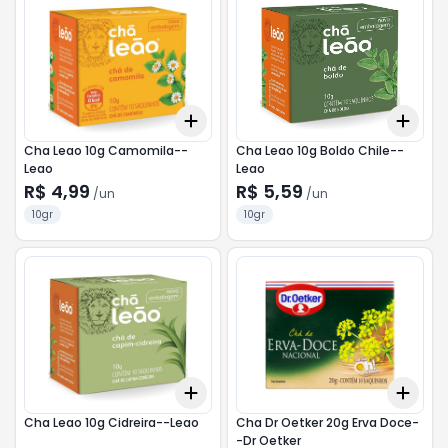
Add
Add
+
3
+
5
+
10
+
3
Cha Leao 10g Camomila--
Cha Leao 10g Boldo Chile--
Leao
Leao
R$ 4,99
R$ 5,59
/
un
/
un
10gr
10gr
Add
Add
+
3
+
5
+
10
+
3
Cha Leao 10g Cidreira--Leao
Cha Dr Oetker 20g Erva Doce-
-Dr Oetker