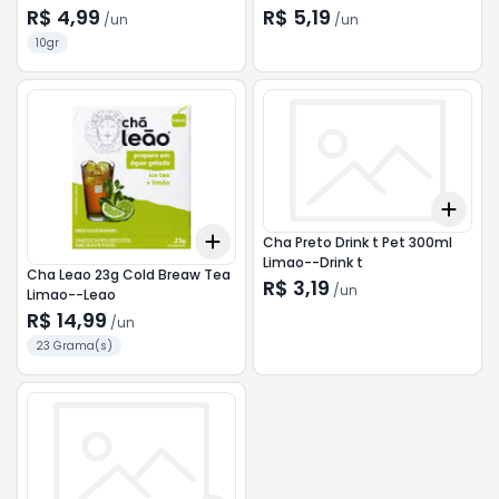
R$ 4,99
R$ 5,19
/
un
/
un
10gr
Add
+
3
Add
Cha Preto Drink t Pet 300ml
+
3
+
5
+
10
Limao--Drink t
Cha Leao 23g Cold Breaw Tea
R$ 3,19
/
un
Limao--Leao
R$ 14,99
/
un
23 Grama(s)