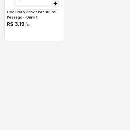
Add
+
3
+
5
+
10
Cha Preto Drink t Pet 300ml
Pessego--Drink t
R$ 3,19
/
un