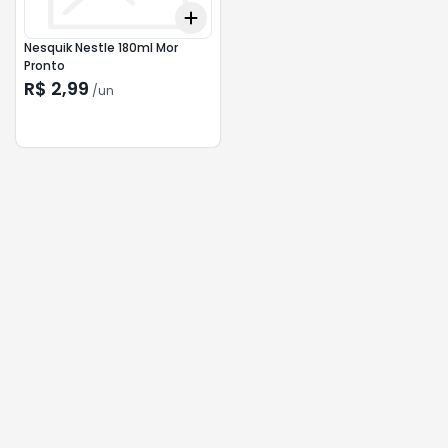
Add
+
3
+
5
+
10
Nesquik Nestle 180ml Mor
Pronto
R$ 2,99
/
un